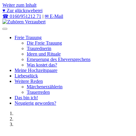
Weiter zum Inhalt
♥ Zur glücksweberei
☎ 0160/951212 71
|
✉ E-Mail
Zuhören Verzaubert
Freie Trauung Allgäu
Freie Trauung
Die Freie Trauung
Traurednerin
Ideen und Rituale
Erneuerung des Eheversprechens
Was kostet das?
Meine Hochzeitspaare
Liebesglück
Weitere Reden
Märchenerzählerin
Trauerreden
Das bin ich!
Neugierig geworden?